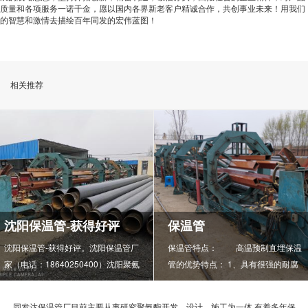
质量和各项服务一诺千金，愿以国内各界新老客户精诚合作，共创事业未来！用我们
的智慧和激情去描绘百年同发的宏伟蓝图！
相关推荐
沈阳保温管-获得好评
保温管
沈阳保温管-获得好评。沈阳保温管厂
保温管特点： 高温预制直埋保温
家（电话：18640250400）沈阳聚氨
管的优势特点： 1、具有很强的耐腐
酯发泡管|黑夹克保温管|直埋保温管|
蚀和防水能力，综合造价低： 据
沈阳保温管厂家。项目工程的售前、
有关部门测算，双管制供热管道，一
同发达保温管厂目前主要从事研究聚氨酯开发、设计、施工为一体.有着多年保