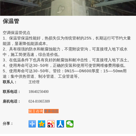
保温管
空调保温管优点

1、保温管保温性能好，热损失仅为传统管材的25%，长期运行可节约大量
能源，显著降低能源成本。

2、具有很强的防水和耐腐蚀能力，不需附设管沟，可直接埋入地下或水
中，施工简便迅速，综合造价低。

3、在低温条件下也具有良好的耐腐蚀和耐冲击性，可直接埋入地下冻土。

4、使用寿命可达30-50年，正确的安装和使用可使管网维修费用极低。

5、使用寿命可达30-50年。管径：DN15——DN600厚度：15——50mm用
途：集中供热管道、制冷管道、工业管道等。
联系人：
王经理
联系电话：
18640250400
座机电话：
024-81065309
留言咨询
更多信息
分享：