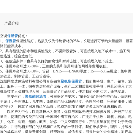
产品介绍
空调
保温管
优点：
1、
保温管
保温性能好，热损失仅为传统管材的25%，长期运行可节约大量能源，显著
降低能源成本。
2、具有很强的防水和耐腐蚀能力，不需附设管沟，可直接埋入地下或水中，施工简
便迅速，综合造价低。
3、在低温条件下也具有良好的耐腐蚀和耐冲击性，可直接埋入地下冻土。
4、使用寿命可达30-50年，正确的安装和使用可使管网维修费用极低。
5、使用寿命可达30-50年。管径：DN15——DN600厚度：15——50mm用途：集中供
热管道、制冷管道、工业管道等。
沈阳同发达保温材料有限公司专业销售
聚氨酯保温管
，我们集科研、生产、销售、施
工、服务于一体，拥有先进的生产设备，生产工艺和质量检测手段，并且还注入了大
批高技术人员和管理人员，从而决定了产品品质，使之我们不断壮大，蓬勃发展。
主要生产：
聚氨酯保温管
，可根据客户要求："量身定做"各种异型产品，做到科
学设计，合理施工，几年来，凭借着产品优越的品质、合理的价格、完善的服务，诚
信的行为，铸就了同发自己的品牌，也成功参加了国内许多工程的建设和改造。
以客户为中心，以高新技术为先导，保持与国际先进技术同步发展，严把产品质
量关，使我们的各类产品销往全国29个省市自治区，广泛用于供热，建筑，石油、电
力、化工、冷藏、船舶，航天、冶炼、中央空调等行业，产品质量在同行中处于先领
地位，并得到相关部门的认可和广大客户的一致好评。我们秉承安全，理性，持续发
展的战略思想，坚持开拓创新，精密制造，诚信务实，回报社会的企业精神，对产品