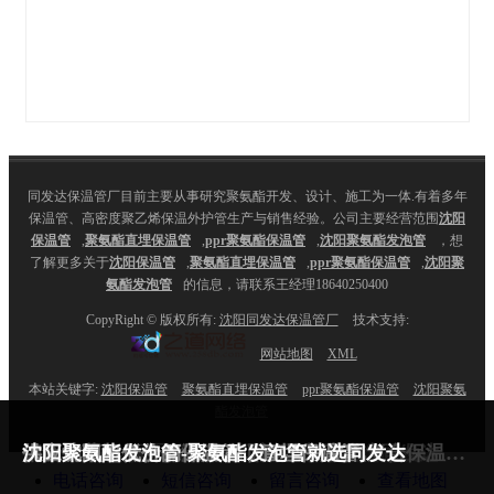
同发达保温管厂目前主要从事研究聚氨酯开发、设计、施工为一体.有着多年
保温管、高密度聚乙烯保温外护管生产与销售经验。公司主要经营范围
沈阳
保温管
,
聚氨酯直埋保温管
,
ppr聚氨酯保温管
,
沈阳聚氨酯发泡管
，想
了解更多关于
沈阳保温管
,
聚氨酯直埋保温管
,
ppr聚氨酯保温管
,
沈阳聚
氨酯发泡管
的信息，请联系王经理18640250400
CopyRight © 版权所有:
沈阳同发达保温管厂
技术支持:
网站地图
XML
本站关键字:
沈阳保温管
聚氨酯直埋保温管
ppr聚氨酯保温管
沈阳聚氨
酯发泡管
沈阳保温管-保温管价格-厂家-哪家好就选同发达
供应沈阳超低价的保温管，直埋保温管
沈阳聚氨酯发泡管-聚氨酯发泡管就选同发达
钢套钢蒸汽复合保温管-沈阳钢套钢蒸汽复合保温管就选同发达
电话咨询
短信咨询
留言咨询
查看地图