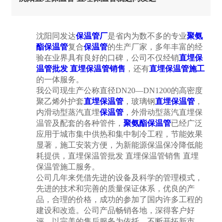
沈阳同发达
保温管厂
是省内为数不多的专业
聚氨
酯保温管
复合
保温管
的生产厂家，多年丰富的经
验在业界具有良好的口碑，公司不仅经销
直埋保
温管批发
直埋保温管销售
，还有
直埋保温管施工
的一体服务。
我公司现生产公称直径DN20—DN1200的高密度
聚乙烯外护套
直埋保温管
，玻璃钢
直埋保温管
，
内滑动型蒸汽直埋
保温管
，外滑动型蒸汽直埋保
温管及配套的各种管件，
聚氨酯保温管
已经广泛
应用于城市集中供热和集中制冷工程，节能效果
显著，施工安装方便，为新能源保温保冷降低能
耗提供，直埋保温管批发 直埋保温管销售 直埋
保温管施工服务。
公司几年来凭借先进的设备及科学的管理模式，
先进的技术和完善的质量保证体系，优良的产
品，合理的价格，成功的参加了国内许多工程的
建设和改造。公司产品畅销各地，深得客户好
评。以完美的售后服务为依托，不断开拓新市