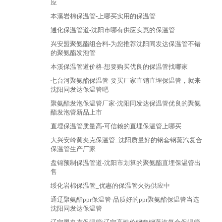
应
本溪岩棉保温管-上哪买实用的保温管
通化保温管道-沈阳市哪有供应实惠的保温管
兴安盟聚氨酯组合料-为您推荐沈阳同发达保温管不错
的聚氨酯发泡管
本溪保温管道价格-想要购买优良的保温管找哪家
七台河聚氨酯保温管-要买厂家直销直埋保温管，就来
沈阳同发达保温管吧
聚氨酯发泡保温管厂家-沈阳同发达保温管优良的聚氨
酯发泡管新品上市
直埋保温管质量高-可信赖的直埋保温管上哪买
大兴安岭黄夹克保温管_沈阳质量好的钢套钢蒸汽复合
保温管生产厂家
盘锦预制保温管道-沈阳市划算的聚氨酯直埋保温管出
售
绥化岩棉保温管_优惠的保温管火热供应中
通辽聚氨酯ppr保温管-品质好的ppr聚氨酯保温管当选
沈阳同发达保温管